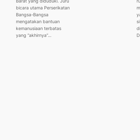
Barat yang diduduki. Juru
r
bicara utama Perserikatan
m
Bangsa-Bangsa
y
mengatakan bantuan
s
kemanusiaan terbatas
d
yang “akhirnya”…
D