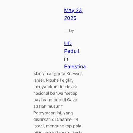
May 23,
2025
—
by
UD
Peduli
in
Palestina
Mantan anggota Knesset
Israel, Moshe Feiglin,
menyatakan di televisi
nasional bahwa “setiap
bayi yang ada di Gaza
adalah musuh.”
Pernyataan ini, yang
disiarkan di Channel 14
Israel, mengungkap pola
pikir genosida yang serta