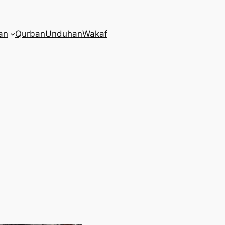
an
Qurban
Unduhan
Wakaf