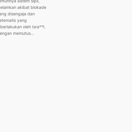
untuhnya sistem sipil,
elainkan akibat blokade
ang disengaja dan
istematis yang
iberlakukan oleh Isra**l.
engan memutus…