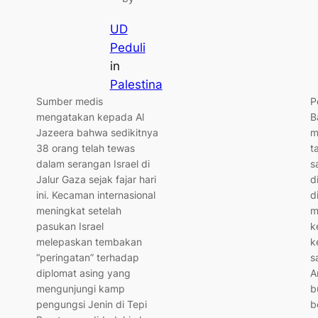
UD
Peduli
in
Palestina
Sumber medis
P
mengatakan kepada Al
B
Jazeera bahwa sedikitnya
m
38 orang telah tewas
t
dalam serangan Israel di
s
Jalur Gaza sejak fajar hari
d
ini. Kecaman internasional
d
meningkat setelah
m
pasukan Israel
k
melepaskan tembakan
k
“peringatan” terhadap
s
diplomat asing yang
A
mengunjungi kamp
b
pengungsi Jenin di Tepi
b