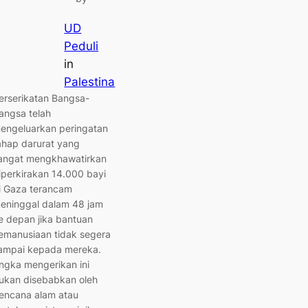
UD
Peduli
in
Palestina
erserikatan Bangsa-
angsa telah
engeluarkan peringatan
ahap darurat yang
angat mengkhawatirkan
iperkirakan 14.000 bayi
i Gaza terancam
eninggal dalam 48 jam
e depan jika bantuan
emanusiaan tidak segera
ampai kepada mereka.
ngka mengerikan ini
ukan disebabkan oleh
encana alam atau