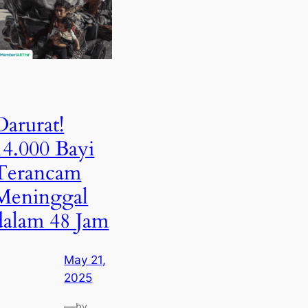
Darurat!
14.000 Bayi
Terancam
Meninggal
dalam 48 Jam
May 21,
2025
—
by