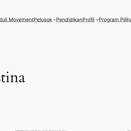
duli Movement
Pelosok
Pendidikan
Profil
Program Pilih
stina