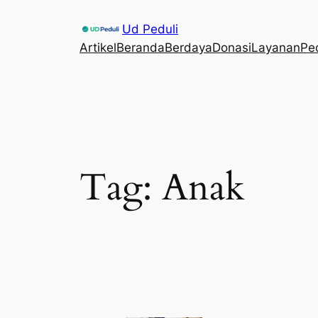
Skip
Ud Peduli
to
Artikel
Beranda
Berdaya
Donasi
Layanan
Pe
content
Tag:
Anak