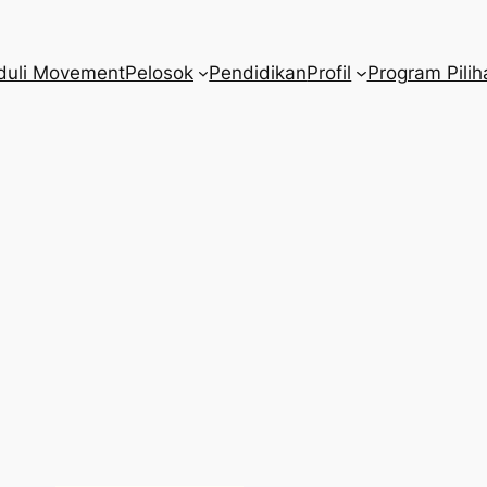
duli Movement
Pelosok
Pendidikan
Profil
Program Pilih