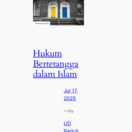
Hukum
Bertetangga
dalam Islam
Jul 17,
2025
—
by
UD
Peduli