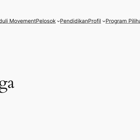
duli Movement
Pelosok
Pendidikan
Profil
Program Pilih
ga