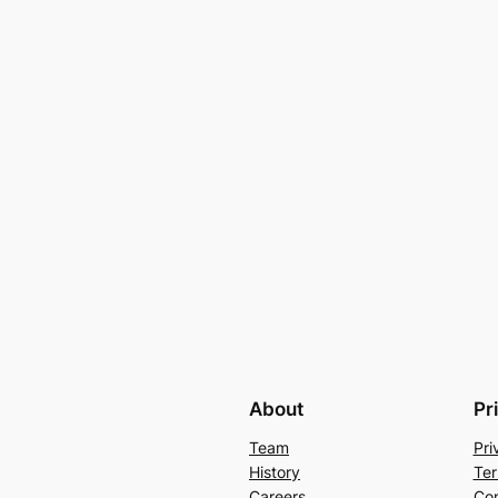
About
Pr
Team
Pri
History
Ter
Careers
Con