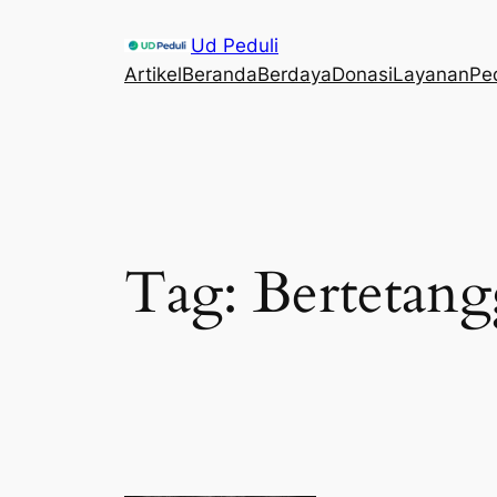
Skip
Ud Peduli
to
Artikel
Beranda
Berdaya
Donasi
Layanan
Pe
content
Tag:
Bertetang