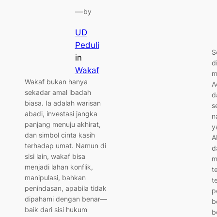
—
by
UD
Peduli
S
in
d
Wakaf
m
Wakaf bukan hanya
A
sekadar amal ibadah
d
biasa. Ia adalah warisan
s
abadi, investasi jangka
n
panjang menuju akhirat,
y
dan simbol cinta kasih
A
terhadap umat. Namun di
d
sisi lain, wakaf bisa
m
menjadi lahan konflik,
t
manipulasi, bahkan
t
penindasan, apabila tidak
p
dipahami dengan benar—
b
baik dari sisi hukum
b