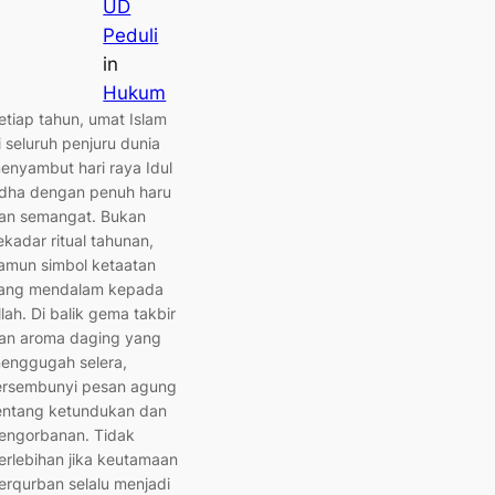
UD
Peduli
in
Hukum
etiap tahun, umat Islam
i seluruh penjuru dunia
enyambut hari raya Idul
dha dengan penuh haru
an semangat. Bukan
ekadar ritual tahunan,
amun simbol ketaatan
ang mendalam kepada
llah. Di balik gema takbir
an aroma daging yang
enggugah selera,
ersembunyi pesan agung
entang ketundukan dan
engorbanan. Tidak
erlebihan jika keutamaan
erqurban selalu menjadi