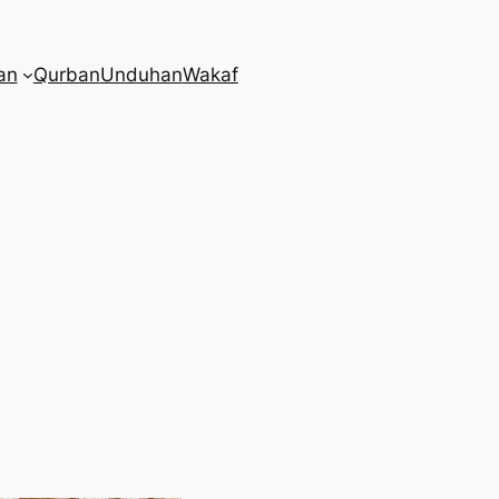
an
Qurban
Unduhan
Wakaf