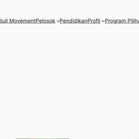
duli Movement
Pelosok
Pendidikan
Profil
Program Pilih