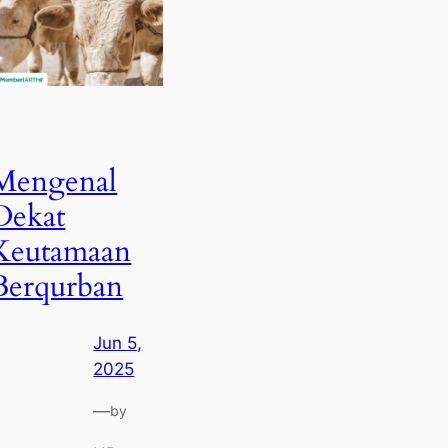
Mengenal
Dekat
Keutamaan
Berqurban
Jun 5,
2025
—
by