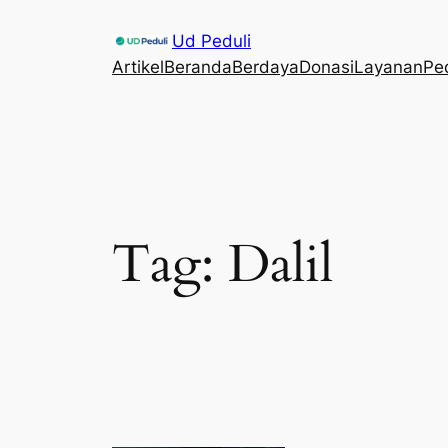
Skip
Ud Peduli
to
Artikel
Beranda
Berdaya
Donasi
Layanan
Pe
content
Tag:
Dalil