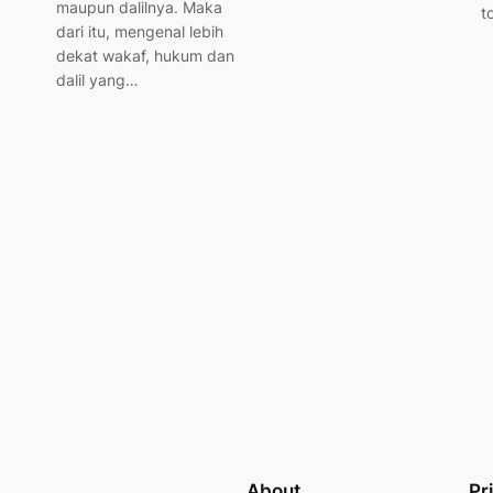
maupun dalilnya. Maka
t
dari itu, mengenal lebih
dekat wakaf, hukum dan
dalil yang…
About
Pr