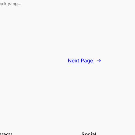
opik yang…
Next Page
→
ivacy
Social