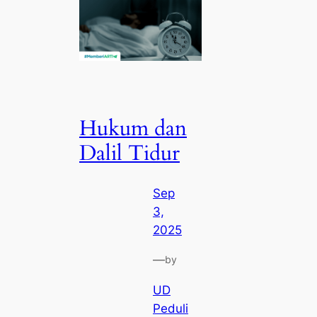
Hukum dan
Dalil Tidur
Sep
3,
2025
—
by
UD
Peduli