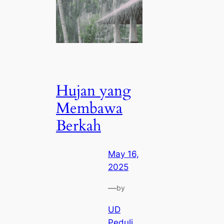
Hujan yang
Membawa
Berkah
May 16,
2025
—
by
UD
Peduli