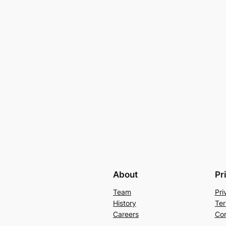
About
Pr
Team
Pri
History
Ter
Careers
Con