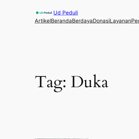
Skip
Ud Peduli
to
Artikel
Beranda
Berdaya
Donasi
Layanan
Pe
content
Tag:
Duka