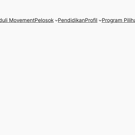
duli Movement
Pelosok
Pendidikan
Profil
Program Pilih