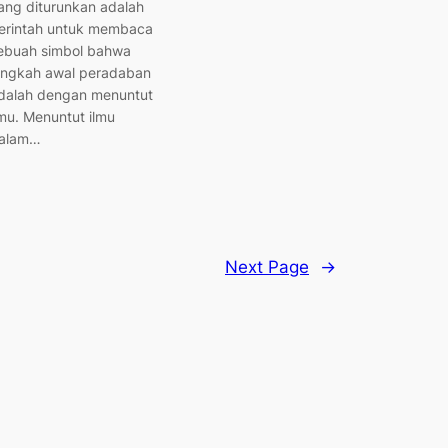
ang diturunkan adalah
erintah untuk membaca
ebuah simbol bahwa
angkah awal peradaban
dalah dengan menuntut
lmu. Menuntut ilmu
alam…
Next Page
→