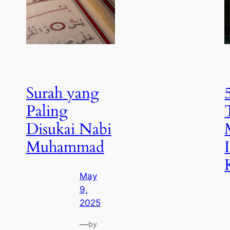
Surah yang
Paling
Disukai Nabi
Muhammad
May
9,
2025
—
by