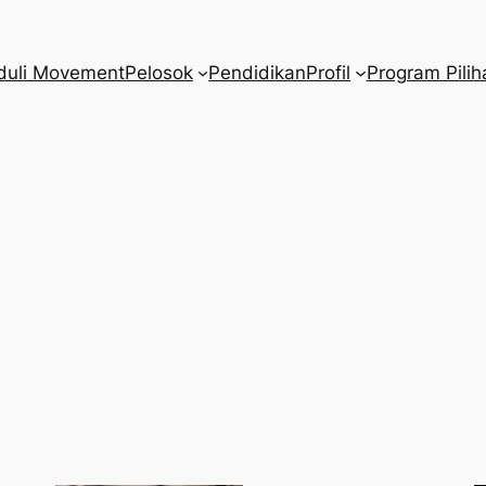
duli Movement
Pelosok
Pendidikan
Profil
Program Pilih