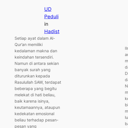
UD
Peduli
in
Hadist
Setiap ayat dalam Al-
Qur’an memiliki
I
kedalaman makna dan
a
keindahan tersendiri.
m
Namun di antara sekian
d
banyak surah yang
D
diturunkan kepada
d
Rasulullah SAW, terdapat
N
beberapa yang begitu
m
melekat di hati beliau,
k
baik karena isinya,
b
keutamaannya, ataupun
m
kedekatan emosional
l
beliau terhadap pesan-
b
pesan yang