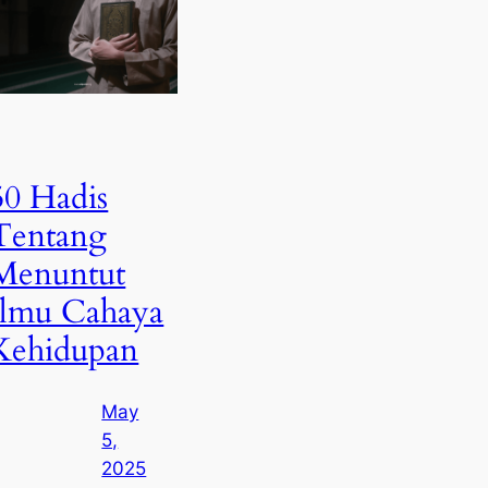
50 Hadis
Tentang
Menuntut
Ilmu Cahaya
Kehidupan
May
5,
2025