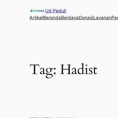
Skip
Ud Peduli
to
Artikel
Beranda
Berdaya
Donasi
Layanan
Pe
content
Tag:
Hadist