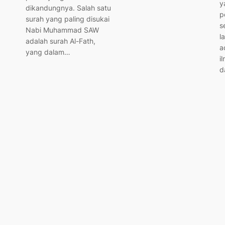
y
dikandungnya. Salah satu
p
surah yang paling disukai
s
Nabi Muhammad SAW
l
adalah surah Al-Fath,
a
yang dalam…
i
d