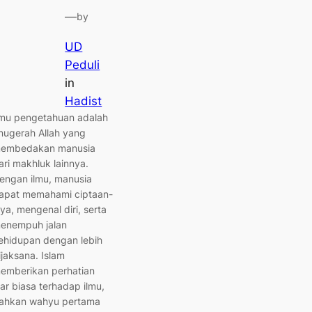
—
by
UD
Peduli
in
Hadist
lmu pengetahuan adalah
nugerah Allah yang
embedakan manusia
ari makhluk lainnya.
engan ilmu, manusia
apat memahami ciptaan-
ya, mengenal diri, serta
enempuh jalan
ehidupan dengan lebih
ijaksana. Islam
emberikan perhatian
uar biasa terhadap ilmu,
ahkan wahyu pertama