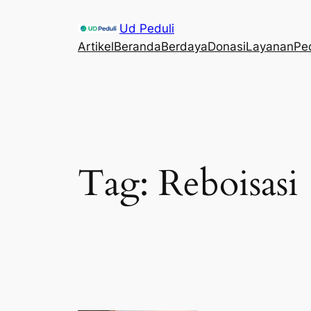
Skip
Ud Peduli
to
Artikel
Beranda
Berdaya
Donasi
Layanan
Pe
content
Tag:
Reboisasi