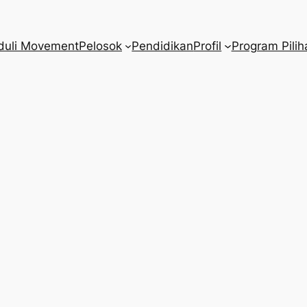
duli Movement
Pelosok
Pendidikan
Profil
Program Pilih