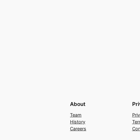
About
Pr
Team
Pri
History
Ter
Careers
Con