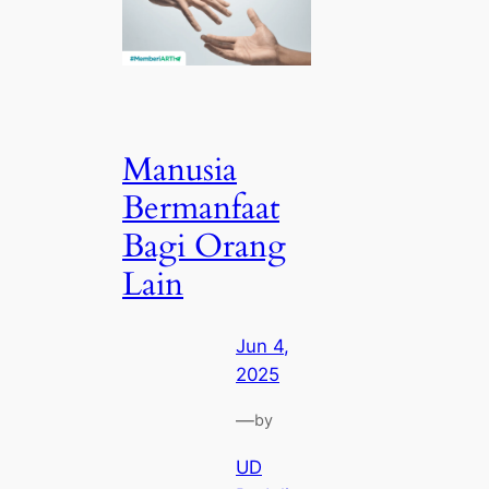
Manusia
Bermanfaat
Bagi Orang
Lain
Jun 4,
2025
—
by
UD