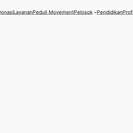
Donasi
Layanan
Peduli Movement
Pelosok
Pendidikan
Profi