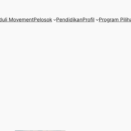
duli Movement
Pelosok
Pendidikan
Profil
Program Pilih