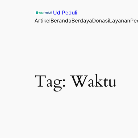
Skip
Ud Peduli
to
Artikel
Beranda
Berdaya
Donasi
Layanan
Pe
content
Tag:
Waktu