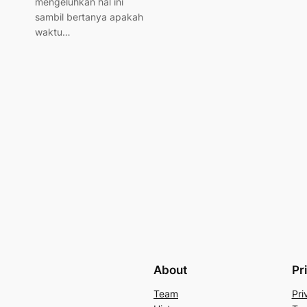
mengeluhkan hal ini
sambil bertanya apakah
waktu…
About
Pr
Team
Pri