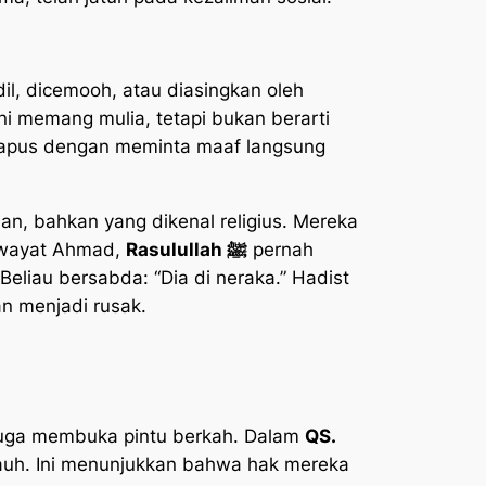
adil, dicemooh, atau diasingkan oleh
ni memang mulia, tetapi bukan berarti
ihapus dengan meminta maaf langsung
an, bahkan yang dikenal religius. Mereka
 riwayat Ahmad,
Rasulullah ﷺ
pernah
Beliau bersabda: “Dia di neraka.” Hadist
an menjadi rusak.
juga membuka pintu berkah. Dalam
QS.
auh. Ini menunjukkan bahwa hak mereka