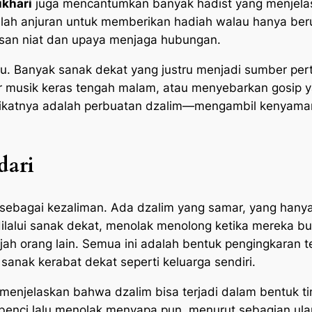
khari
juga mencantumkan banyak hadist yang menjela
lah anjuran untuk memberikan hadiah walau hanya beru
lusan niat dan upaya menjaga hubungan.
itu. Banyak sanak dekat yang justru menjadi sumber p
musik keras tengah malam, atau menyebarkan gosip y
akikatnya adalah perbuatan dzalim—mengambil kenyaman
dari
 sebagai kezaliman. Ada dzalim yang samar, yang hanya 
 dilalui sanak dekat, menolak menolong ketika mereka
ajah orang lain. Semua ini adalah bentuk pengingkaran 
anak kerabat dekat seperti keluarga sendiri.
menjelaskan bahwa dzalim bisa terjadi dalam bentuk ti
i lalu menolak menyapa pun, menurut sebagian ulama,