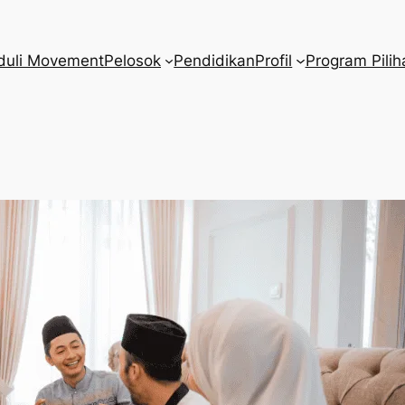
duli Movement
Pelosok
Pendidikan
Profil
Program Pilih