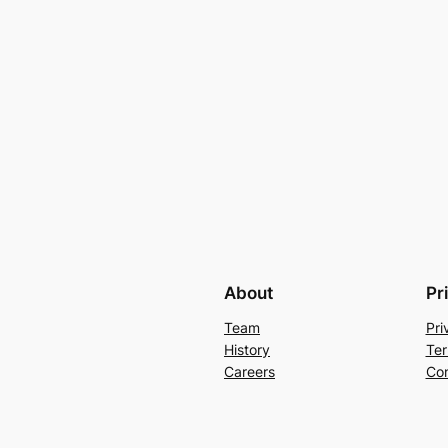
About
Pr
Team
Pri
History
Ter
Careers
Con