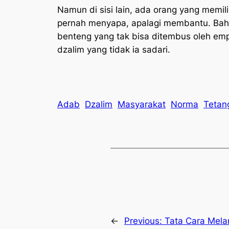
Namun di sisi lain, ada orang yang memil
pernah menyapa, apalagi membantu. Bahka
benteng yang tak bisa ditembus oleh empa
dzalim yang tidak ia sadari.
Adab
Dzalim
Masyarakat
Norma
Tetan
←
Previous:
Tata Cara Mel