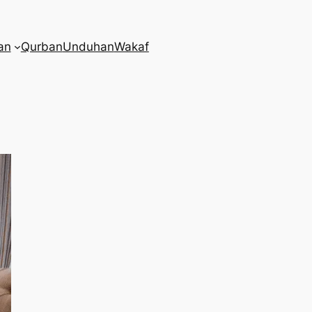
an
Qurban
Unduhan
Wakaf