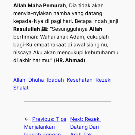
Allah Maha Pemurah
, Dia tidak akan
menyia-nyiakan hamba yang datang
kepada-Nya di pagi hari. Betapa indah janji
Rasulullah ﷺ
: “Sesungguhnya
Allah
berfirman: Wahai anak Adam, cukuplah
bagi-Ku empat rakaat di awal siangmu,
niscaya Aku akan mencukupi kebutuhanmu
di akhir harimu.” (
HR. Ahmad
)
Allah
Dhuha
Ibadah
Kesehatan
Rezeki
Shalat
←
Previous:
Tips
Next:
Rezeki
Menjalankan
Datang Dari
Ibadah dengan
Arah Tak