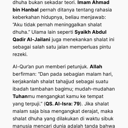
dhuha bukan sekadar teori.
Imam Ahmad
bin Hanbal
pernah ditanya tentang rahasia
keberkahan hidupnya, beliau menjawab:
“Aku tidak pernah meninggalkan shalat
dhuha.” Ulama lain seperti
Syaikh Abdul
Qadir Al-Jailani
juga menekankan shalat ini
sebagai salah satu jalan memperluas pintu
rezeki.
Al-Qur’an pun memberi petunjuk.
Allah
berfirman: “Dan pada sebagian malam hari,
kerjakanlah shalat tahajjud sebagai suatu
ibadah tambahan bagimu; mudah-mudahan
Tuhan
mu mengangkat kamu ke tempat
yang terpuji.” (
QS. Al-Isra: 79
). Jika shalat
malam saja bisa mengangkat derajat, maka
shalat dhuha yang dilakukan di waktu sibuk
manusia mencari dunia adalah tanda bahwa