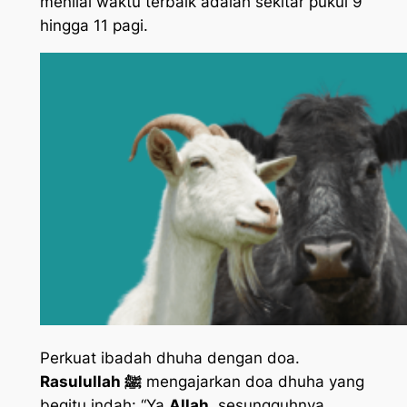
menilai waktu terbaik adalah sekitar pukul 9
hingga 11 pagi.
Perkuat ibadah dhuha dengan doa.
Rasulullah ﷺ
mengajarkan doa dhuha yang
begitu indah: “Ya
Allah
, sesungguhnya