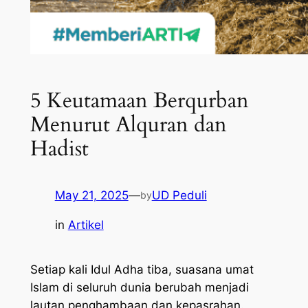
5 Keutamaan Berqurban
Menurut Alquran dan
Hadist
May 21, 2025
—
UD Peduli
by
in
Artikel
Setiap kali Idul Adha tiba, suasana umat
Islam di seluruh dunia berubah menjadi
lautan penghambaan dan kepasrahan.