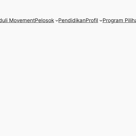
duli Movement
Pelosok
Pendidikan
Profil
Program Pilih