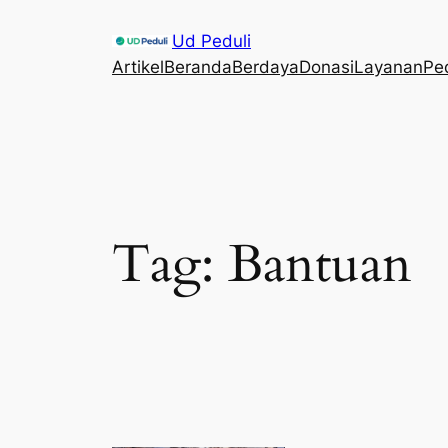
Skip
Ud Peduli
to
Artikel
Beranda
Berdaya
Donasi
Layanan
Pe
content
Tag:
Bantuan