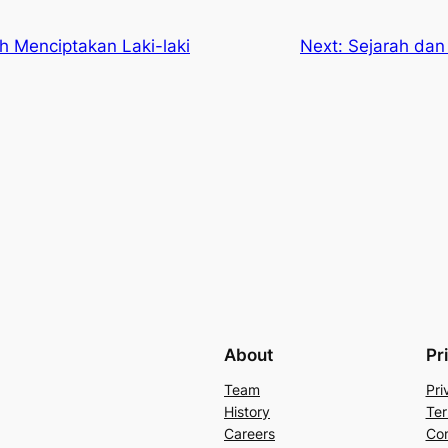
h Menciptakan Laki-laki
Next:
Sejarah dan 
About
Pr
Team
Pri
History
Ter
Careers
Con