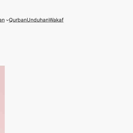
an
Qurban
Unduhan
Wakaf