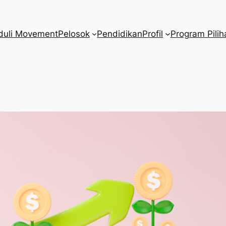
duli Movement
Pelosok
Pendidikan
Profil
Program Pilih