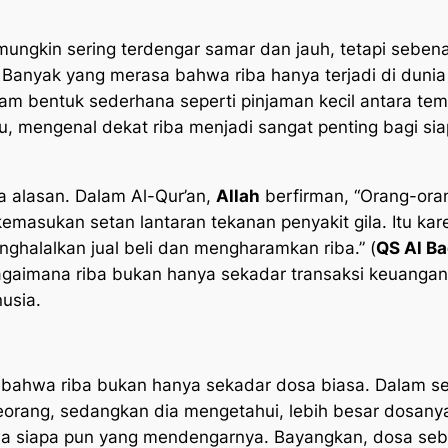
a mungkin sering terdengar samar dan jauh, tetapi seb
 Banyak yang merasa bahwa riba hanya terjadi di dunia 
am bentuk sederhana seperti pinjaman kecil antara tem
tu, mengenal dekat riba menjadi sangat penting bagi sia
a alasan. Dalam Al-Qur’an,
Allah
berfirman, “Orang-oran
kemasukan setan lantaran tekanan penyakit gila. Itu ka
ghalalkan jual beli dan mengharamkan riba.” (
QS Al B
imana riba bukan hanya sekadar transaksi keuangan, t
usia.
 bahwa riba bukan hanya sekadar dosa biasa. Dalam s
orang, sedangkan dia mengetahui, lebih besar dosanya 
wa siapa pun yang mendengarnya. Bayangkan, dosa sebes