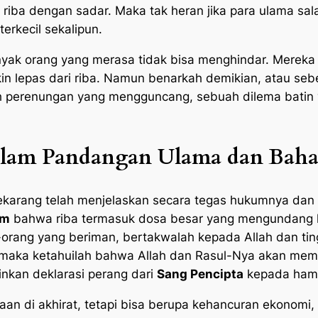
iba dengan sadar. Maka tak heran jika para ulama salaf
erkecil sekalipun.
nyak orang yang merasa tidak bisa menghindar. Merek
kin lepas dari riba. Namun benarkah demikian, atau se
lah perenungan yang mengguncang, sebuah dilema batin 
alam Pandangan Ulama dan Bah
ekarang telah menjelaskan secara tegas hukumnya dan 
im
bahwa riba termasuk dosa besar yang mengundang l
-orang yang beriman, bertakwalah kepada Allah dan ting
 maka ketahuilah bahwa Allah dan Rasul-Nya akan mem
inkan deklarasi perang dari
Sang Pencipta
kepada hamb
saan di akhirat, tetapi bisa berupa kehancuran ekonomi,