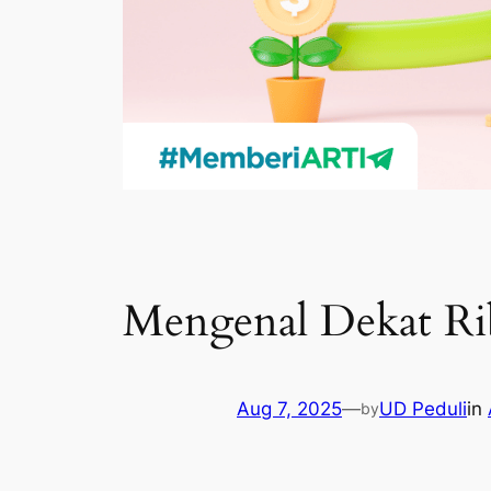
Mengenal Dekat R
Aug 7, 2025
—
UD Peduli
in
by