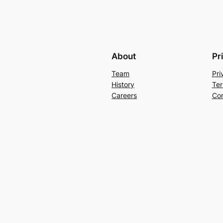
About
Pr
Team
Pri
History
Ter
Careers
Con