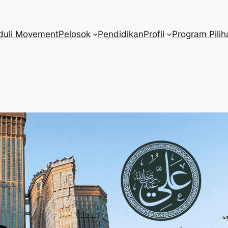
duli Movement
Pelosok
Pendidikan
Profil
Program Pilih