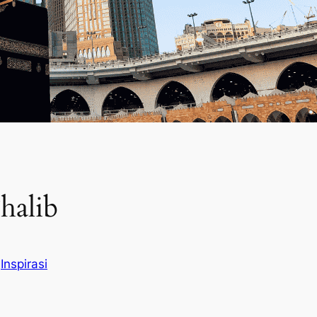
halib
n
Inspirasi