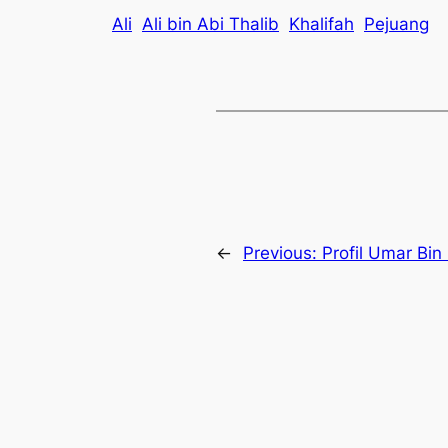
Ali
Ali bin Abi Thalib
Khalifah
Pejuang
←
Previous:
Profil Umar Bin