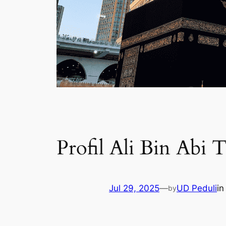
Profil Ali Bin Abi T
Jul 29, 2025
—
UD Peduli
i
by