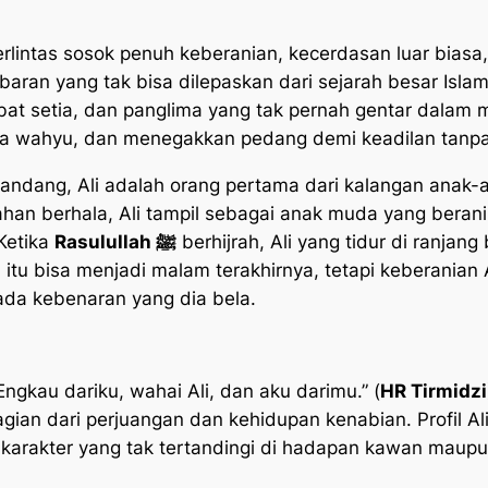
erlintas sosok penuh keberanian, kecerdasan luar biasa
baran yang tak bisa dilepaskan dari sejarah besar Isl
abat setia, dan panglima yang tak pernah gentar dalam
a wahyu, dan menegakkan pedang demi keadilan tanpa 
rpandang, Ali adalah orang pertama dari kalangan anak-
n berhala, Ali tampil sebagai anak muda yang berani
Ketika
Rasulullah ﷺ
berhijrah, Ali yang tidur di ranjan
u bisa menjadi malam terakhirnya, tetapi keberanian 
ada kebenaran yang dia bela.
ngkau dariku, wahai Ali, dan aku darimu.” (
HR Tirmidzi
agian dari perjuangan dan kehidupan kenabian. Profil Al
arakter yang tak tertandingi di hadapan kawan maupu