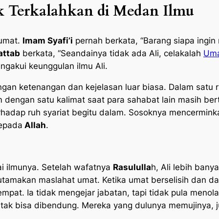
 Terkalahkan di Medan Ilmu
 umat.
Imam Syafi’i
pernah berkata, “Barang siapa ingin
attab
berkata, “Seandainya tidak ada Ali, celakalah
Um
ngakui keunggulan ilmu Ali.
gan ketenangan dan kejelasan luar biasa. Dalam satu 
engan satu kalimat saat para sahabat lain masih ber
rhadap ruh syariat begitu dalam. Sosoknya mencermink
kepada
Allah
.
 ilmunya. Setelah wafatnya
Rasululla
h, Ali lebih ban
tamakan maslahat umat. Ketika umat berselisih dan da
mpat. Ia tidak mengejar jabatan, tapi tidak pula meno
 tak bisa dibendung. Mereka yang dulunya memujinya, 