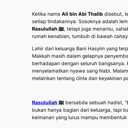
Ketika nama
Ali bin Abi Thalib
disebut, t
setiap tindakannya. Sosoknya adalah lem
Rasulullah ﷺ
, tetapi juga menantu, sah
rumah kenabian, tumbuh di bawah cahay
Lahir dari keluarga Bani Hasyim yang te
Makkah masih dalam gelapnya penyembaha
berhadapan dengan seluruh bangsanya. 
menyelamatkan nyawa sang Nabi. Malam it
melainkan tentang cinta dan keyakinan p
Rasulullah
ﷺ
bersabda sebuah hadist, “E
bukan hanya bagian dari keluarga, tapi b
keimanan yang lurus mampu membentuk k