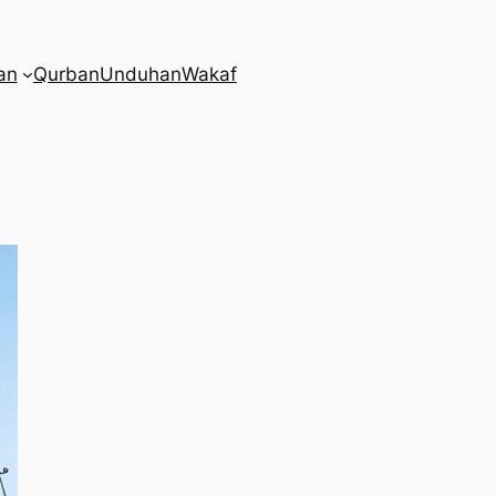
an
Qurban
Unduhan
Wakaf